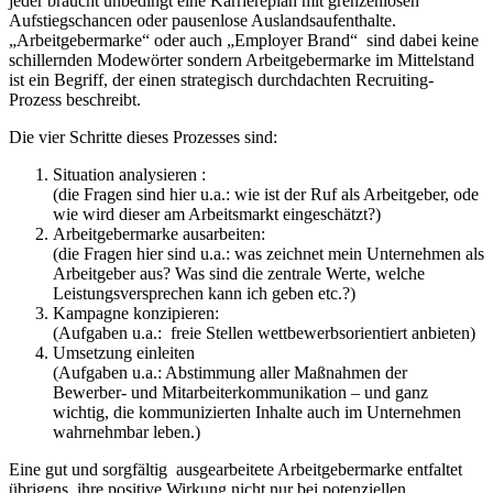
jeder braucht unbedingt eine Karriereplan mit grenzenlosen
Aufstiegschancen oder pausenlose Auslandsaufenthalte.
„Arbeitgebermarke“ oder auch „Employer Brand“ sind dabei keine
schillernden Modewörter sondern Arbeitgebermarke im Mittelstand
ist ein Begriff, der einen strategisch durchdachten Recruiting-
Prozess beschreibt.
Die vier Schritte dieses Prozesses sind:
Situation analysieren :
(die Fragen sind hier u.a.: wie ist der Ruf als Arbeitgeber, ode
wie wird dieser am Arbeitsmarkt eingeschätzt?)
Arbeitgebermarke ausarbeiten:
(die Fragen hier sind u.a.: was zeichnet mein Unternehmen als
Arbeitgeber aus? Was sind die zentrale Werte, welche
Leistungsversprechen kann ich geben etc.?)
Kampagne konzipieren:
(Aufgaben u.a.: freie Stellen wettbewerbsorientiert anbieten)
Umsetzung einleiten
(Aufgaben u.a.: Abstimmung aller Maßnahmen der
Bewerber- und Mitarbeiterkommunikation – und ganz
wichtig, die kommunizierten Inhalte auch im Unternehmen
wahrnehmbar leben.)
Eine gut und sorgfältig ausgearbeitete Arbeitgebermarke entfaltet
übrigens ihre positive Wirkung nicht nur bei potenziellen